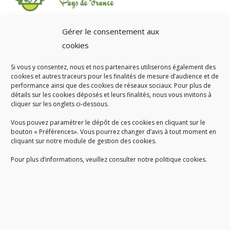
Gérer le consentement aux
cookies
Si vous y consentez, nous et nos partenaires utiliserons également des
A SAVOIR
cookies et autres traceurs pour les finalités de mesure d’audience et de
performance ainsi que des cookies de réseaux sociaux. Pour plus de
Créé en 1978, l
e Sigidurs est un établissement public qui
exerce
détails sur les cookies déposés et leurs finalités, nous vous invitons à
cliquer sur les onglets ci-dessous.
des missions de service public : la prévention, la collecte et la
valorisation des déchets ménagers et assimilés produits par son
Vous pouvez paramétrer le dépôt de ces cookies en cliquant sur le
territoire.
bouton « Préférences». Vous pourrez changer d’avis à tout moment en
cliquant sur notre module de gestion des cookies.
Pour plus d’informations, veuillez consulter notre politique cookies.
Accueil du public :
lundi au jeudi de 9h à 12h et de 14h à 17h
vendredi de 9h à 12h et de 14h à 16h