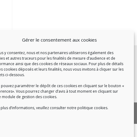
Gérer le consentement aux cookies
c :
ous y consentez, nous et nos partenaires utiliserons également des
ies et autres traceurs pour les finalités de mesure d’audience et de
et de 14h à 17h
ormance ainsi que des cookies de réseaux sociaux. Pour plus de détails
de 14h à 16h
es cookies déposés et leurs finalités, nous vous invitons à cliquer sur les
ets ci-dessous.
 pouvez paramétrer le dépôt de ces cookies en cliquant sur le bouton «
érences». Vous pourrez changer d’avis à tout moment en cliquant sur
 8h30 à 18h30
e module de gestion des cookies.
plus d’informations, veuillez consulter notre politique cookies.
|
 cookies
Politique de confidentialité
|
|
tact
Recrutement
FAQ