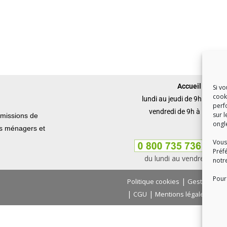
Accueil du publi
Si v
cook
lundi au jeudi de 9h à 12h 
perf
vendredi de 9h à 12h et 
sur l
missions de
ongl
ets ménagers et
Vous
Préf
du lundi au vendredi, de
notr
Pour 
|
Politique cookies
Gestion des
|
|
|
CGU
Mentions légales
Con