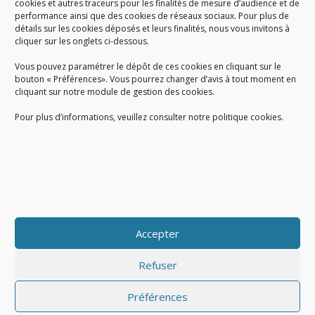
cookies et autres traceurs pour les finalités de mesure d’audience et de
performance ainsi que des cookies de réseaux sociaux. Pour plus de
Créé en 1978, l
e Sigidurs est un établissement public qui
exerce
détails sur les cookies déposés et leurs finalités, nous vous invitons à
cliquer sur les onglets ci-dessous.
des missions de service public : la prévention, la collecte et la
valorisation des déchets ménagers et assimilés produits par son
Vous pouvez paramétrer le dépôt de ces cookies en cliquant sur le
territoire.
bouton « Préférences». Vous pourrez changer d’avis à tout moment en
cliquant sur notre module de gestion des cookies.
Pour plus d’informations, veuillez consulter notre politique cookies.
Accueil du public :
lundi au jeudi de 9h à 12h et de 14h à 17h
vendredi de 9h à 12h et de 14h à 16h
du lundi au vendredi, de 8h30 à 18h30
Accepter
COPYRIGHT@ Sigidurs 2018
Refuser
Préférences
|
|
Politique cookies
Gestion des cookies
Politique de confidentialité
|
|
|
|
|