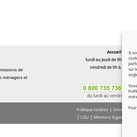
Accueil du publi
Si v
cook
lundi au jeudi de 9h à 12h 
perf
vendredi de 9h à 12h et 
sur l
missions de
ongl
ets ménagers et
Vous
Préf
du lundi au vendredi, de
notr
Pour 
|
Politique cookies
Gestion des
|
|
|
CGU
Mentions légales
Con