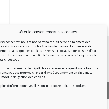
Gérer le consentement aux cookies
c :
ous y consentez, nous et nos partenaires utiliserons également des
ies et autres traceurs pour les finalités de mesure d’audience et de
et de 14h à 17h
ormance ainsi que des cookies de réseaux sociaux. Pour plus de détails
de 14h à 16h
es cookies déposés et leurs finalités, nous vous invitons à cliquer sur les
ets ci-dessous.
 pouvez paramétrer le dépôt de ces cookies en cliquant sur le bouton «
érences». Vous pourrez changer d’avis à tout moment en cliquant sur
 8h30 à 18h30
e module de gestion des cookies.
plus d’informations, veuillez consulter notre politique cookies.
|
 cookies
Politique de confidentialité
|
|
tact
Recrutement
FAQ