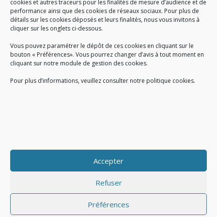
cookies et autres traceurs pour les finalités de mesure d’audience et de
performance ainsi que des cookies de réseaux sociaux. Pour plus de
Créé en 1978, l
e Sigidurs est un établissement public qui
exerce
détails sur les cookies déposés et leurs finalités, nous vous invitons à
cliquer sur les onglets ci-dessous.
des missions de service public : la prévention, la collecte et la
valorisation des déchets ménagers et assimilés produits par son
Vous pouvez paramétrer le dépôt de ces cookies en cliquant sur le
territoire.
bouton « Préférences». Vous pourrez changer d’avis à tout moment en
cliquant sur notre module de gestion des cookies.
Pour plus d’informations, veuillez consulter notre politique cookies.
Accueil du public :
lundi au jeudi de 9h à 12h et de 14h à 17h
vendredi de 9h à 12h et de 14h à 16h
du lundi au vendredi, de 8h30 à 18h30
Accepter
COPYRIGHT@ Sigidurs 2018
Refuser
Préférences
|
|
Politique cookies
Gestion des cookies
Politique de confidentialité
|
|
|
|
|