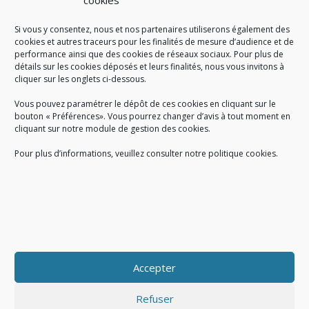
cookies
Si vous y consentez, nous et nos partenaires utiliserons également des
A SAVOIR
cookies et autres traceurs pour les finalités de mesure d’audience et de
performance ainsi que des cookies de réseaux sociaux. Pour plus de
Créé en 1978, l
e Sigidurs est un établissement public qui
exerce
détails sur les cookies déposés et leurs finalités, nous vous invitons à
cliquer sur les onglets ci-dessous.
des missions de service public : la prévention, la collecte et la
valorisation des déchets ménagers et assimilés produits par son
Vous pouvez paramétrer le dépôt de ces cookies en cliquant sur le
territoire.
bouton « Préférences». Vous pourrez changer d’avis à tout moment en
cliquant sur notre module de gestion des cookies.
Pour plus d’informations, veuillez consulter notre politique cookies.
Accueil du public :
lundi au jeudi de 9h à 12h et de 14h à 17h
vendredi de 9h à 12h et de 14h à 16h
du lundi au vendredi, de 8h30 à 18h30
Accepter
COPYRIGHT@ Sigidurs 2018
Refuser