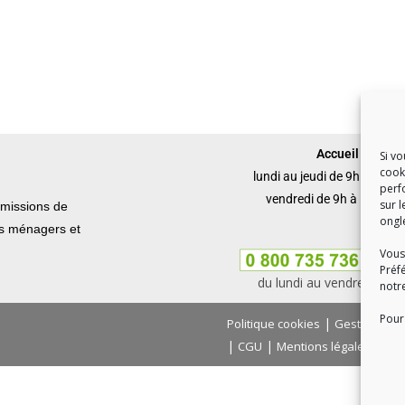
Accueil du publi
Si v
cook
lundi au jeudi de 9h à 12h 
perf
vendredi de 9h à 12h et 
sur l
missions de
ongl
ets ménagers et
Vous
Préf
du lundi au vendredi, de
notr
Pour 
|
Politique cookies
Gestion des
|
|
|
CGU
Mentions légales
Con