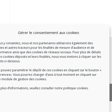
Gérer le consentement aux cookies
c :
ous y consentez, nous et nos partenaires utiliserons également des
ies et autres traceurs pour les finalités de mesure d’audience et de
et de 14h à 17h
ormance ainsi que des cookies de réseaux sociaux. Pour plus de détails
de 14h à 16h
es cookies déposés et leurs finalités, nous vous invitons à cliquer sur les
ets ci-dessous.
 pouvez paramétrer le dépôt de ces cookies en cliquant sur le bouton «
érences». Vous pourrez changer d’avis à tout moment en cliquant sur
 8h30 à 18h30
e module de gestion des cookies.
plus d’informations, veuillez consulter notre politique cookies.
|
 cookies
Politique de confidentialité
|
|
tact
Recrutement
FAQ