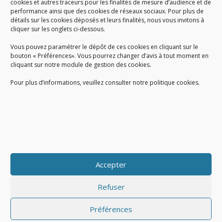
cookies et autres traceurs pour les finalités de mesure d’audience et de
performance ainsi que des cookies de réseaux sociaux. Pour plus de
Créé en 1978, l
e Sigidurs est un établissement public qui
exerce
détails sur les cookies déposés et leurs finalités, nous vous invitons à
cliquer sur les onglets ci-dessous.
des missions de service public : la prévention, la collecte et la
valorisation des déchets ménagers et assimilés produits par son
Vous pouvez paramétrer le dépôt de ces cookies en cliquant sur le
territoire.
bouton « Préférences». Vous pourrez changer d’avis à tout moment en
cliquant sur notre module de gestion des cookies.
Pour plus d’informations, veuillez consulter notre politique cookies.
Accueil du public :
lundi au jeudi de 9h à 12h et de 14h à 17h
vendredi de 9h à 12h et de 14h à 16h
du lundi au vendredi, de 8h30 à 18h30
Accepter
COPYRIGHT@ Sigidurs 2018
Refuser
Préférences
|
|
Politique cookies
Gestion des cookies
Politique de confidentialité
|
|
|
|
|