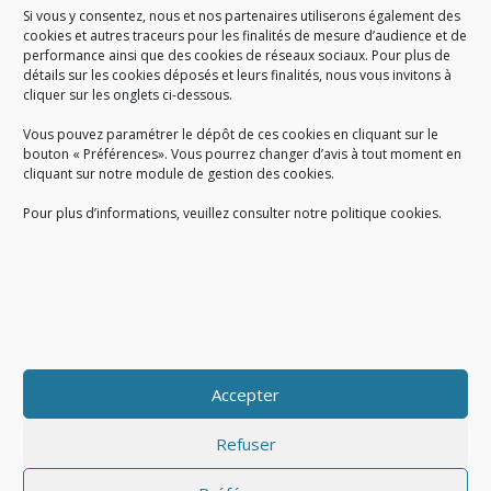
Si vous y consentez, nous et nos partenaires utiliserons également des
A SAVOIR
cookies et autres traceurs pour les finalités de mesure d’audience et de
performance ainsi que des cookies de réseaux sociaux. Pour plus de
Créé en 1978, l
e Sigidurs est un établissement public qui
exerce
détails sur les cookies déposés et leurs finalités, nous vous invitons à
cliquer sur les onglets ci-dessous.
des missions de service public : la prévention, la collecte et la
valorisation des déchets ménagers et assimilés produits par son
Vous pouvez paramétrer le dépôt de ces cookies en cliquant sur le
territoire.
bouton « Préférences». Vous pourrez changer d’avis à tout moment en
cliquant sur notre module de gestion des cookies.
Pour plus d’informations, veuillez consulter notre politique cookies.
Accueil du public :
lundi au jeudi de 9h à 12h et de 14h à 17h
vendredi de 9h à 12h et de 14h à 16h
du lundi au vendredi, de 8h30 à 18h30
Accepter
COPYRIGHT@ Sigidurs 2018
Refuser