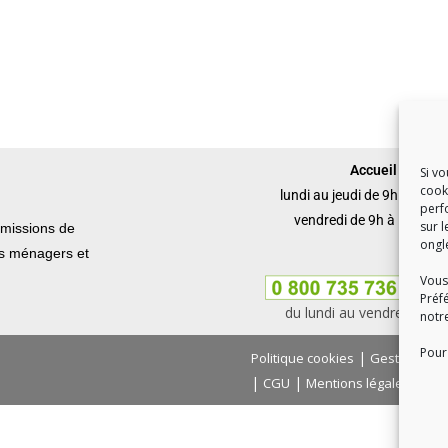
Accueil du publi
Si v
cook
lundi au jeudi de 9h à 12h 
perf
vendredi de 9h à 12h et 
sur l
missions de
ongl
ets ménagers et
Vous
Préf
du lundi au vendredi, de
notr
Pour 
|
Politique cookies
Gestion des
|
|
|
CGU
Mentions légales
Con