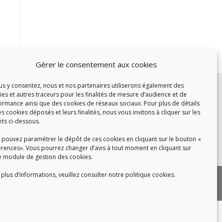
Gérer le consentement aux cookies
c :
ous y consentez, nous et nos partenaires utiliserons également des
ies et autres traceurs pour les finalités de mesure d’audience et de
et de 14h à 17h
ormance ainsi que des cookies de réseaux sociaux. Pour plus de détails
de 14h à 16h
es cookies déposés et leurs finalités, nous vous invitons à cliquer sur les
ets ci-dessous.
 pouvez paramétrer le dépôt de ces cookies en cliquant sur le bouton «
érences». Vous pourrez changer d’avis à tout moment en cliquant sur
 8h30 à 18h30
e module de gestion des cookies.
plus d’informations, veuillez consulter notre politique cookies.
|
 cookies
Politique de confidentialité
|
|
tact
Recrutement
FAQ