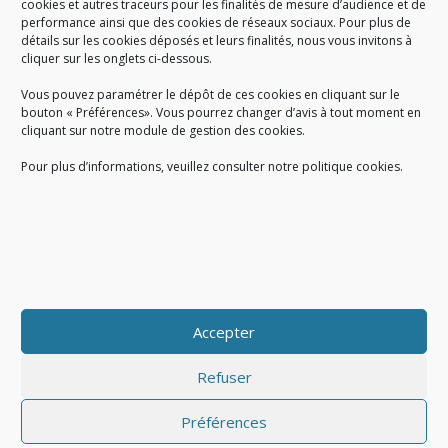
cookies et autres traceurs pour les finalités de mesure d’audience et de
performance ainsi que des cookies de réseaux sociaux. Pour plus de
Créé en 1978, l
e Sigidurs est un établissement public qui
exerce
détails sur les cookies déposés et leurs finalités, nous vous invitons à
cliquer sur les onglets ci-dessous.
des missions de service public : la prévention, la collecte et la
valorisation des déchets ménagers et assimilés produits par son
Vous pouvez paramétrer le dépôt de ces cookies en cliquant sur le
territoire.
bouton « Préférences». Vous pourrez changer d’avis à tout moment en
cliquant sur notre module de gestion des cookies.
Pour plus d’informations, veuillez consulter notre politique cookies.
Accueil du public :
lundi au jeudi de 9h à 12h et de 14h à 17h
vendredi de 9h à 12h et de 14h à 16h
du lundi au vendredi, de 8h30 à 18h30
Accepter
COPYRIGHT@ Sigidurs 2018
Refuser
Préférences
|
|
Politique cookies
Gestion des cookies
Politique de confidentialité
|
|
|
|
|