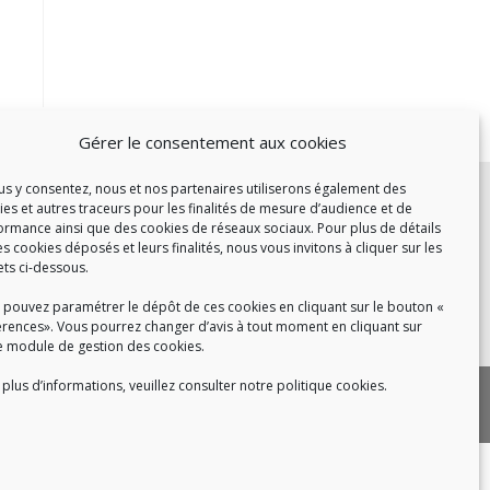
Gérer le consentement aux cookies
c :
ous y consentez, nous et nos partenaires utiliserons également des
ies et autres traceurs pour les finalités de mesure d’audience et de
et de 14h à 17h
ormance ainsi que des cookies de réseaux sociaux. Pour plus de détails
de 14h à 16h
es cookies déposés et leurs finalités, nous vous invitons à cliquer sur les
ets ci-dessous.
 pouvez paramétrer le dépôt de ces cookies en cliquant sur le bouton «
érences». Vous pourrez changer d’avis à tout moment en cliquant sur
 8h30 à 18h30
e module de gestion des cookies.
plus d’informations, veuillez consulter notre politique cookies.
|
 cookies
Politique de confidentialité
|
|
tact
Recrutement
FAQ