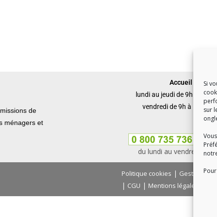
Accueil du publi
Si v
cook
lundi au jeudi de 9h à 12h 
perf
vendredi de 9h à 12h et 
sur l
missions de
ongl
ets ménagers et
Vous
Préf
du lundi au vendredi, de
notr
Pour 
|
Politique cookies
Gestion des
|
|
|
CGU
Mentions légales
Con