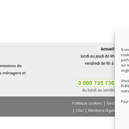
Accueil du publi
Si v
cook
lundi au jeudi de 9h à 12h 
perf
vendredi de 9h à 12h et 
sur l
missions de
ongl
ets ménagers et
Vous
Préf
du lundi au vendredi, de
notr
Pour 
|
Politique cookies
Gestion des
|
|
|
CGU
Mentions légales
Con