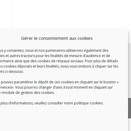
Gérer le consentement aux cookies
c :
ous y consentez, nous et nos partenaires utiliserons également des
ies et autres traceurs pour les finalités de mesure d’audience et de
et de 14h à 17h
ormance ainsi que des cookies de réseaux sociaux. Pour plus de détails
de 14h à 16h
es cookies déposés et leurs finalités, nous vous invitons à cliquer sur les
ets ci-dessous.
 pouvez paramétrer le dépôt de ces cookies en cliquant sur le bouton «
érences». Vous pourrez changer d’avis à tout moment en cliquant sur
 8h30 à 18h30
e module de gestion des cookies.
plus d’informations, veuillez consulter notre politique cookies.
|
 cookies
Politique de confidentialité
|
|
tact
Recrutement
FAQ