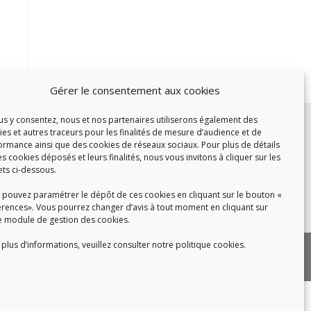
Gérer le consentement aux cookies
c :
ous y consentez, nous et nos partenaires utiliserons également des
ies et autres traceurs pour les finalités de mesure d’audience et de
et de 14h à 17h
ormance ainsi que des cookies de réseaux sociaux. Pour plus de détails
de 14h à 16h
es cookies déposés et leurs finalités, nous vous invitons à cliquer sur les
ets ci-dessous.
 pouvez paramétrer le dépôt de ces cookies en cliquant sur le bouton «
érences». Vous pourrez changer d’avis à tout moment en cliquant sur
 8h30 à 18h30
e module de gestion des cookies.
plus d’informations, veuillez consulter notre politique cookies.
|
 cookies
Politique de confidentialité
|
|
tact
Recrutement
FAQ