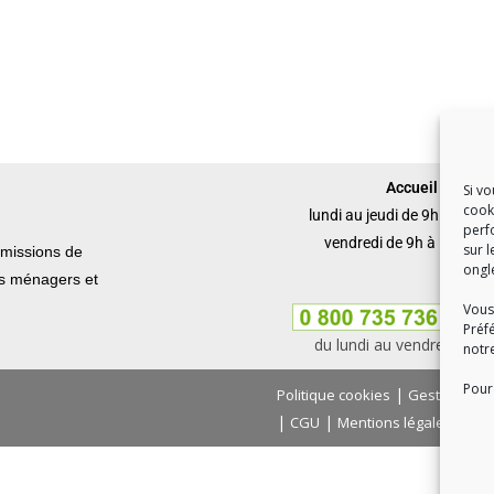
Accueil du publi
Si v
cook
lundi au jeudi de 9h à 12h 
perf
vendredi de 9h à 12h et 
sur l
missions de
ongl
ets ménagers et
Vous
Préf
du lundi au vendredi, de
notr
Pour 
|
Politique cookies
Gestion des
|
|
|
CGU
Mentions légales
Con