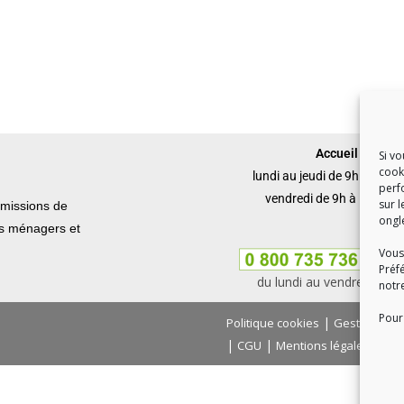
Accueil du publi
Si v
cook
lundi au jeudi de 9h à 12h 
perf
vendredi de 9h à 12h et 
sur l
missions de
ongl
ets ménagers et
Vous
Préf
du lundi au vendredi, de
notr
Pour 
|
Politique cookies
Gestion des
|
|
|
CGU
Mentions légales
Con