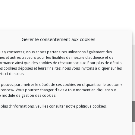
Gérer le consentement aux cookies
c :
ous y consentez, nous et nos partenaires utiliserons également des
ies et autres traceurs pour les finalités de mesure d’audience et de
et de 14h à 17h
ormance ainsi que des cookies de réseaux sociaux. Pour plus de détails
de 14h à 16h
es cookies déposés et leurs finalités, nous vous invitons à cliquer sur les
ets ci-dessous.
 pouvez paramétrer le dépôt de ces cookies en cliquant sur le bouton «
érences». Vous pourrez changer d’avis à tout moment en cliquant sur
 8h30 à 18h30
e module de gestion des cookies.
plus d’informations, veuillez consulter notre politique cookies.
|
 cookies
Politique de confidentialité
|
|
tact
Recrutement
FAQ