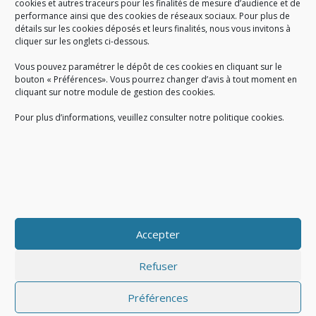
cookies et autres traceurs pour les finalités de mesure d’audience et de
performance ainsi que des cookies de réseaux sociaux. Pour plus de
Créé en 1978, l
e Sigidurs est un établissement public qui
exerce
détails sur les cookies déposés et leurs finalités, nous vous invitons à
cliquer sur les onglets ci-dessous.
des missions de service public : la prévention, la collecte et la
valorisation des déchets ménagers et assimilés produits par son
Vous pouvez paramétrer le dépôt de ces cookies en cliquant sur le
territoire.
bouton « Préférences». Vous pourrez changer d’avis à tout moment en
cliquant sur notre module de gestion des cookies.
Pour plus d’informations, veuillez consulter notre politique cookies.
Accueil du public :
lundi au jeudi de 9h à 12h et de 14h à 17h
vendredi de 9h à 12h et de 14h à 16h
du lundi au vendredi, de 8h30 à 18h30
Accepter
COPYRIGHT@ Sigidurs 2018
Refuser
Préférences
|
|
Politique cookies
Gestion des cookies
Politique de confidentialité
|
|
|
|
|