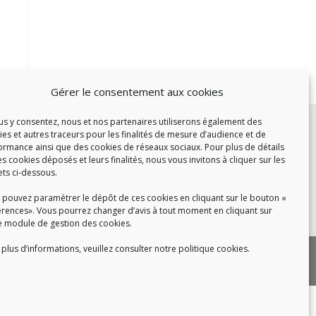
Gérer le consentement aux cookies
c :
ous y consentez, nous et nos partenaires utiliserons également des
ies et autres traceurs pour les finalités de mesure d’audience et de
et de 14h à 17h
ormance ainsi que des cookies de réseaux sociaux. Pour plus de détails
de 14h à 16h
es cookies déposés et leurs finalités, nous vous invitons à cliquer sur les
ets ci-dessous.
 pouvez paramétrer le dépôt de ces cookies en cliquant sur le bouton «
érences». Vous pourrez changer d’avis à tout moment en cliquant sur
 8h30 à 18h30
e module de gestion des cookies.
plus d’informations, veuillez consulter notre politique cookies.
|
 cookies
Politique de confidentialité
|
|
tact
Recrutement
FAQ