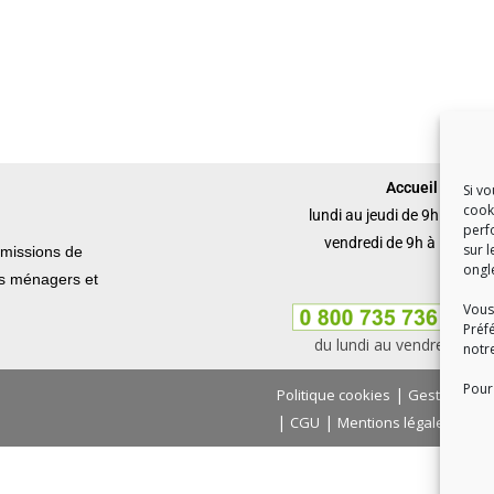
Accueil du publi
Si v
cook
lundi au jeudi de 9h à 12h 
perf
vendredi de 9h à 12h et 
sur l
missions de
ongl
ets ménagers et
Vous
Préf
du lundi au vendredi, de
notr
Pour 
|
Politique cookies
Gestion des
|
|
|
CGU
Mentions légales
Con