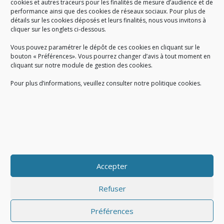
cookies et autres traceurs pour les finalités de mesure d’audience et de
performance ainsi que des cookies de réseaux sociaux. Pour plus de
Créé en 1978, l
e Sigidurs est un établissement public qui
exerce
détails sur les cookies déposés et leurs finalités, nous vous invitons à
cliquer sur les onglets ci-dessous.
des missions de service public : la prévention, la collecte et la
valorisation des déchets ménagers et assimilés produits par son
Vous pouvez paramétrer le dépôt de ces cookies en cliquant sur le
territoire.
bouton « Préférences». Vous pourrez changer d’avis à tout moment en
cliquant sur notre module de gestion des cookies.
Pour plus d’informations, veuillez consulter notre politique cookies.
Accueil du public :
lundi au jeudi de 9h à 12h et de 14h à 17h
vendredi de 9h à 12h et de 14h à 16h
du lundi au vendredi, de 8h30 à 18h30
Accepter
COPYRIGHT@ Sigidurs 2018
Refuser
Préférences
|
|
Politique cookies
Gestion des cookies
Politique de confidentialité
|
|
|
|
|