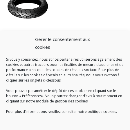
Gérer le consentement aux
cookies
Si vous y consentez, nous et nos partenaires utiliserons également des
A SAVOIR
cookies et autres traceurs pour les finalités de mesure d’audience et de
performance ainsi que des cookies de réseaux sociaux. Pour plus de
Créé en 1978, l
e Sigidurs est un établissement public qui
exerce
détails sur les cookies déposés et leurs finalités, nous vous invitons à
cliquer sur les onglets ci-dessous.
des missions de service public : la prévention, la collecte et la
valorisation des déchets ménagers et assimilés produits par son
Vous pouvez paramétrer le dépôt de ces cookies en cliquant sur le
territoire.
bouton « Préférences». Vous pourrez changer d’avis à tout moment en
cliquant sur notre module de gestion des cookies.
Pour plus d’informations, veuillez consulter notre politique cookies.
Accueil du public :
lundi au jeudi de 9h à 12h et de 14h à 17h
vendredi de 9h à 12h et de 14h à 16h