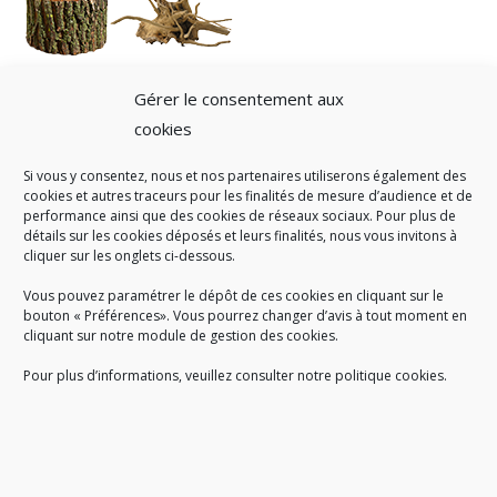
Gérer le consentement aux
cookies
Si vous y consentez, nous et nos partenaires utiliserons également des
A SAVOIR
cookies et autres traceurs pour les finalités de mesure d’audience et de
performance ainsi que des cookies de réseaux sociaux. Pour plus de
Créé en 1978, l
e Sigidurs est un établissement public qui
exerce
détails sur les cookies déposés et leurs finalités, nous vous invitons à
cliquer sur les onglets ci-dessous.
des missions de service public : la prévention, la collecte et la
valorisation des déchets ménagers et assimilés produits par son
Vous pouvez paramétrer le dépôt de ces cookies en cliquant sur le
territoire.
bouton « Préférences». Vous pourrez changer d’avis à tout moment en
cliquant sur notre module de gestion des cookies.
Pour plus d’informations, veuillez consulter notre politique cookies.
Accueil du public :
lundi au jeudi de 9h à 12h et de 14h à 17h
vendredi de 9h à 12h et de 14h à 16h