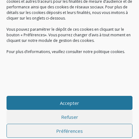
cookies et autres traceurs pour les finalités de mesure d’audience et de
performance ainsi que des cookies de réseaux sociaux. Pour plus de
Créé en 1978, l
e Sigidurs est un établissement public qui
exerce
détails sur les cookies déposés et leurs finalités, nous vous invitons à
cliquer sur les onglets ci-dessous.
des missions de service public : la prévention, la collecte et la
valorisation des déchets ménagers et assimilés produits par son
Vous pouvez paramétrer le dépôt de ces cookies en cliquant sur le
territoire.
bouton « Préférences». Vous pourrez changer d’avis à tout moment en
cliquant sur notre module de gestion des cookies.
Pour plus d’informations, veuillez consulter notre politique cookies.
Accueil du public :
lundi au jeudi de 9h à 12h et de 14h à 17h
vendredi de 9h à 12h et de 14h à 16h
du lundi au vendredi, de 8h30 à 18h30
Accepter
COPYRIGHT@ Sigidurs 2018
Refuser
Préférences
|
|
Politique cookies
Gestion des cookies
Politique de confidentialité
|
|
|
|
|