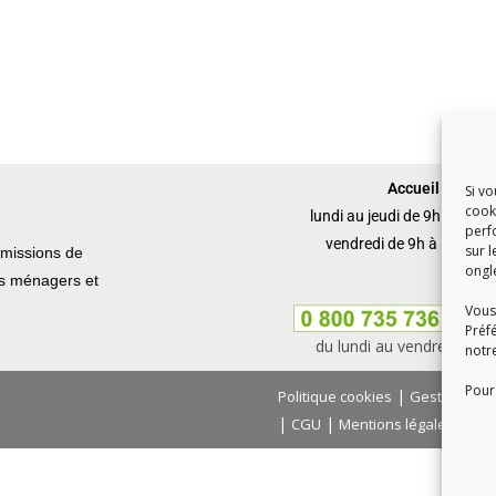
Accueil du publi
Si v
cook
lundi au jeudi de 9h à 12h 
perf
vendredi de 9h à 12h et 
sur l
missions de
ongl
ets ménagers et
Vous
Préf
du lundi au vendredi, de
notr
Pour 
|
Politique cookies
Gestion des
|
|
|
CGU
Mentions légales
Con