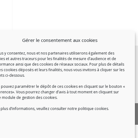
Gérer le consentement aux cookies
c :
ous y consentez, nous et nos partenaires utiliserons également des
ies et autres traceurs pour les finalités de mesure d’audience et de
et de 14h à 17h
ormance ainsi que des cookies de réseaux sociaux. Pour plus de détails
de 14h à 16h
es cookies déposés et leurs finalités, nous vous invitons à cliquer sur les
ets ci-dessous.
 pouvez paramétrer le dépôt de ces cookies en cliquant sur le bouton «
érences». Vous pourrez changer d’avis à tout moment en cliquant sur
 8h30 à 18h30
e module de gestion des cookies.
plus d’informations, veuillez consulter notre politique cookies.
|
 cookies
Politique de confidentialité
|
|
tact
Recrutement
FAQ