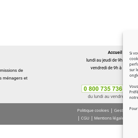
Accueil du publi
Si v
cook
lundi au jeudi de 9h à 12h 
perf
vendredi de 9h à 12h et 
sur l
missions de
ongl
ets ménagers et
Vous
Préf
du lundi au vendredi, de
notr
Pour 
|
Politique cookies
Gestion des
|
|
|
CGU
Mentions légales
Con