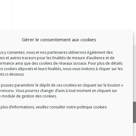
Gérer le consentement aux cookies
c :
ous y consentez, nous et nos partenaires utiliserons également des
ies et autres traceurs pour les finalités de mesure d’audience et de
et de 14h à 17h
ormance ainsi que des cookies de réseaux sociaux. Pour plus de détails
de 14h à 16h
es cookies déposés et leurs finalités, nous vous invitons à cliquer sur les
ets ci-dessous.
 pouvez paramétrer le dépôt de ces cookies en cliquant sur le bouton «
érences». Vous pourrez changer d’avis à tout moment en cliquant sur
 8h30 à 18h30
e module de gestion des cookies.
plus d’informations, veuillez consulter notre politique cookies.
|
 cookies
Politique de confidentialité
|
|
tact
Recrutement
FAQ