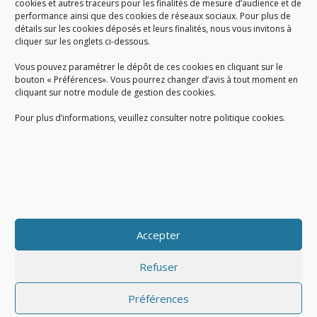
cookies et autres traceurs pour les finalités de mesure d’audience et de
performance ainsi que des cookies de réseaux sociaux. Pour plus de
Créé en 1978, l
e Sigidurs est un établissement public qui
exerce
détails sur les cookies déposés et leurs finalités, nous vous invitons à
cliquer sur les onglets ci-dessous.
des missions de service public : la prévention, la collecte et la
valorisation des déchets ménagers et assimilés produits par son
Vous pouvez paramétrer le dépôt de ces cookies en cliquant sur le
territoire.
bouton « Préférences». Vous pourrez changer d’avis à tout moment en
cliquant sur notre module de gestion des cookies.
Pour plus d’informations, veuillez consulter notre politique cookies.
Accueil du public :
lundi au jeudi de 9h à 12h et de 14h à 17h
vendredi de 9h à 12h et de 14h à 16h
du lundi au vendredi, de 8h30 à 18h30
Accepter
COPYRIGHT@ Sigidurs 2018
Refuser
Préférences
|
|
Politique cookies
Gestion des cookies
Politique de confidentialité
|
|
|
|
|