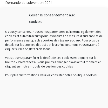
Demande de subvention 2024
Gérer le consentement aux
cookies
Si vous y consentez, nous et nos partenaires utiliserons également des
A SAVOIR
cookies et autres traceurs pour les finalités de mesure d’audience et de
performance ainsi que des cookies de réseaux sociaux. Pour plus de
Créé en 1978, l
e Sigidurs est un établissement public qui
exerce
détails sur les cookies déposés et leurs finalités, nous vous invitons à
cliquer sur les onglets ci-dessous.
des missions de service public : la prévention, la collecte et la
valorisation des déchets ménagers et assimilés produits par son
Vous pouvez paramétrer le dépôt de ces cookies en cliquant sur le
territoire.
bouton « Préférences». Vous pourrez changer d’avis à tout moment en
cliquant sur notre module de gestion des cookies.
Pour plus d’informations, veuillez consulter notre politique cookies.
Accueil du public :
lundi au jeudi de 9h à 12h et de 14h à 17h
vendredi de 9h à 12h et de 14h à 16h