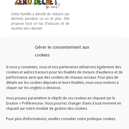
Gérer le consentement aux
cookies
Si vous y consentez, nous et nos partenaires utiliserons également des
A SAVOIR
cookies et autres traceurs pour les finalités de mesure d’audience et de
performance ainsi que des cookies de réseaux sociaux. Pour plus de
Créé en 1978, l
e Sigidurs est un établissement public qui
exerce
détails sur les cookies déposés et leurs finalités, nous vous invitons à
cliquer sur les onglets ci-dessous.
des missions de service public : la prévention, la collecte et la
valorisation des déchets ménagers et assimilés produits par son
Vous pouvez paramétrer le dépôt de ces cookies en cliquant sur le
territoire.
bouton « Préférences». Vous pourrez changer d’avis à tout moment en
cliquant sur notre module de gestion des cookies.
Pour plus d’informations, veuillez consulter notre politique cookies.
Accueil du public :
lundi au jeudi de 9h à 12h et de 14h à 17h