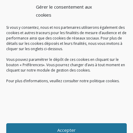
Théâtre-saynètes
Gérer le consentement aux
cookies
Si vous y consentez, nous et nos partenaires utiliserons également des
A SAVOIR
cookies et autres traceurs pour les finalités de mesure d’audience et de
performance ainsi que des cookies de réseaux sociaux. Pour plus de
Créé en 1978, l
e Sigidurs est un établissement public qui
exerce
détails sur les cookies déposés et leurs finalités, nous vous invitons à
cliquer sur les onglets ci-dessous.
des missions de service public : la prévention, la collecte et la
valorisation des déchets ménagers et assimilés produits par son
Vous pouvez paramétrer le dépôt de ces cookies en cliquant sur le
territoire.
bouton « Préférences». Vous pourrez changer d’avis à tout moment en
cliquant sur notre module de gestion des cookies.
Pour plus d’informations, veuillez consulter notre politique cookies.
Accueil du public :
lundi au jeudi de 9h à 12h et de 14h à 17h
vendredi de 9h à 12h et de 14h à 16h
du lundi au vendredi, de 8h30 à 18h30
Accepter