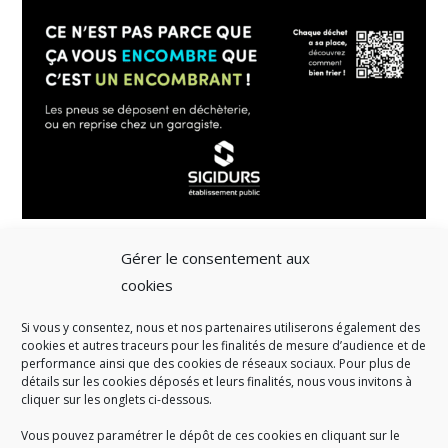
Gérer le consentement aux
cookies
Si vous y consentez, nous et nos partenaires utiliserons également des
A SAVOIR
cookies et autres traceurs pour les finalités de mesure d’audience et de
performance ainsi que des cookies de réseaux sociaux. Pour plus de
Créé en 1978, l
e Sigidurs est un établissement public qui
exerce
détails sur les cookies déposés et leurs finalités, nous vous invitons à
cliquer sur les onglets ci-dessous.
des missions de service public : la prévention, la collecte et la
valorisation des déchets ménagers et assimilés produits par son
Vous pouvez paramétrer le dépôt de ces cookies en cliquant sur le