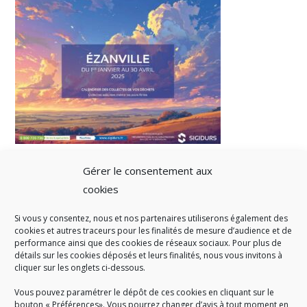
Gérer le consentement aux
cookies
Si vous y consentez, nous et nos partenaires utiliserons également des
A SAVOIR
cookies et autres traceurs pour les finalités de mesure d’audience et de
performance ainsi que des cookies de réseaux sociaux. Pour plus de
Créé en 1978, l
e Sigidurs est un établissement public qui
exerce
détails sur les cookies déposés et leurs finalités, nous vous invitons à
cliquer sur les onglets ci-dessous.
des missions de service public : la prévention, la collecte et la
valorisation des déchets ménagers et assimilés produits par son
Vous pouvez paramétrer le dépôt de ces cookies en cliquant sur le
territoire.
bouton « Préférences». Vous pourrez changer d’avis à tout moment en