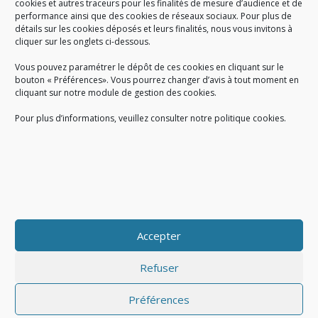
cookies et autres traceurs pour les finalités de mesure d’audience et de
performance ainsi que des cookies de réseaux sociaux. Pour plus de
Créé en 1978, l
e Sigidurs est un établissement public qui
exerce
détails sur les cookies déposés et leurs finalités, nous vous invitons à
cliquer sur les onglets ci-dessous.
des missions de service public : la prévention, la collecte et la
valorisation des déchets ménagers et assimilés produits par son
Vous pouvez paramétrer le dépôt de ces cookies en cliquant sur le
territoire.
bouton « Préférences». Vous pourrez changer d’avis à tout moment en
cliquant sur notre module de gestion des cookies.
Pour plus d’informations, veuillez consulter notre politique cookies.
Accueil du public :
lundi au jeudi de 9h à 12h et de 14h à 17h
vendredi de 9h à 12h et de 14h à 16h
du lundi au vendredi, de 8h30 à 18h30
Accepter
COPYRIGHT@ Sigidurs 2018
Refuser
Préférences
|
|
Politique cookies
Gestion des cookies
Politique de confidentialité
|
|
|
|
|