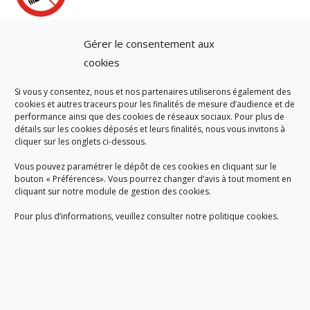
Gérer le consentement aux
cookies
Si vous y consentez, nous et nos partenaires utiliserons également des
A SAVOIR
cookies et autres traceurs pour les finalités de mesure d’audience et de
performance ainsi que des cookies de réseaux sociaux. Pour plus de
Créé en 1978, l
e Sigidurs est un établissement public qui
exerce
détails sur les cookies déposés et leurs finalités, nous vous invitons à
cliquer sur les onglets ci-dessous.
des missions de service public : la prévention, la collecte et la
valorisation des déchets ménagers et assimilés produits par son
Vous pouvez paramétrer le dépôt de ces cookies en cliquant sur le
territoire.
bouton « Préférences». Vous pourrez changer d’avis à tout moment en
cliquant sur notre module de gestion des cookies.
Pour plus d’informations, veuillez consulter notre politique cookies.
Accueil du public :
lundi au jeudi de 9h à 12h et de 14h à 17h
vendredi de 9h à 12h et de 14h à 16h