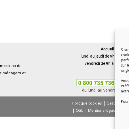
Accueil du publi
Si v
cook
lundi au jeudi de 9h à 12h 
perf
vendredi de 9h à 12h et 
sur l
missions de
ongl
ets ménagers et
Vous
Préf
du lundi au vendredi, de
notr
Pour 
|
Politique cookies
Gestion des
|
|
|
CGU
Mentions légales
Con