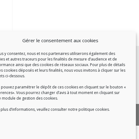
Gérer le consentement aux cookies
c :
ous y consentez, nous et nos partenaires utiliserons également des
ies et autres traceurs pour les finalités de mesure d’audience et de
et de 14h à 17h
ormance ainsi que des cookies de réseaux sociaux. Pour plus de détails
de 14h à 16h
es cookies déposés et leurs finalités, nous vous invitons à cliquer sur les
ets ci-dessous.
 pouvez paramétrer le dépôt de ces cookies en cliquant sur le bouton «
érences». Vous pourrez changer d’avis à tout moment en cliquant sur
 8h30 à 18h30
e module de gestion des cookies.
plus d’informations, veuillez consulter notre politique cookies.
|
 cookies
Politique de confidentialité
|
|
tact
Recrutement
FAQ