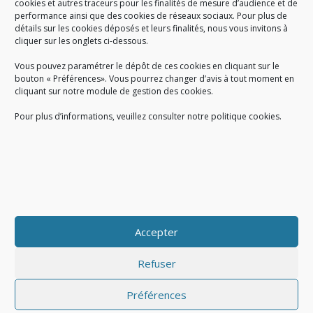
cookies et autres traceurs pour les finalités de mesure d’audience et de
performance ainsi que des cookies de réseaux sociaux. Pour plus de
Créé en 1978, l
e Sigidurs est un établissement public qui
exerce
détails sur les cookies déposés et leurs finalités, nous vous invitons à
cliquer sur les onglets ci-dessous.
des missions de service public : la prévention, la collecte et la
valorisation des déchets ménagers et assimilés produits par son
Vous pouvez paramétrer le dépôt de ces cookies en cliquant sur le
territoire.
bouton « Préférences». Vous pourrez changer d’avis à tout moment en
cliquant sur notre module de gestion des cookies.
Pour plus d’informations, veuillez consulter notre politique cookies.
Accueil du public :
lundi au jeudi de 9h à 12h et de 14h à 17h
vendredi de 9h à 12h et de 14h à 16h
du lundi au vendredi, de 8h30 à 18h30
Accepter
COPYRIGHT@ Sigidurs 2018
Refuser
Préférences
|
|
Politique cookies
Gestion des cookies
Politique de confidentialité
|
|
|
|
|