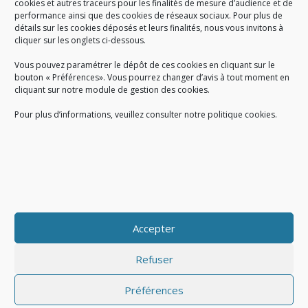
cookies et autres traceurs pour les finalités de mesure d’audience et de
performance ainsi que des cookies de réseaux sociaux. Pour plus de
Créé en 1978, l
e Sigidurs est un établissement public qui
exerce
détails sur les cookies déposés et leurs finalités, nous vous invitons à
cliquer sur les onglets ci-dessous.
des missions de service public : la prévention, la collecte et la
valorisation des déchets ménagers et assimilés produits par son
Vous pouvez paramétrer le dépôt de ces cookies en cliquant sur le
territoire.
bouton « Préférences». Vous pourrez changer d’avis à tout moment en
cliquant sur notre module de gestion des cookies.
Pour plus d’informations, veuillez consulter notre politique cookies.
Accueil du public :
lundi au jeudi de 9h à 12h et de 14h à 17h
vendredi de 9h à 12h et de 14h à 16h
du lundi au vendredi, de 8h30 à 18h30
Accepter
COPYRIGHT@ Sigidurs 2018
Refuser
Préférences
|
|
Politique cookies
Gestion des cookies
Politique de confidentialité
|
|
|
|
|