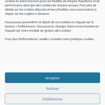
cookies et autres traceurs pour les finalités de mesure d’audience et de
performance ainsi que des cookies de réseaux sociaux. Pour plus de
Créé en 1978, l
e Sigidurs est un établissement public qui
exerce
détails sur les cookies déposés et leurs finalités, nous vous invitons à
cliquer sur les onglets ci-dessous.
des missions de service public : la prévention, la collecte et la
valorisation des déchets ménagers et assimilés produits par son
Vous pouvez paramétrer le dépôt de ces cookies en cliquant sur le
territoire.
bouton « Préférences». Vous pourrez changer d’avis à tout moment en
cliquant sur notre module de gestion des cookies.
Pour plus d’informations, veuillez consulter notre politique cookies.
Accueil du public :
lundi au jeudi de 9h à 12h et de 14h à 17h
vendredi de 9h à 12h et de 14h à 16h
du lundi au vendredi, de 8h30 à 18h30
Accepter
COPYRIGHT@ Sigidurs 2018
Refuser
Préférences
|
|
Politique cookies
Gestion des cookies
Politique de confidentialité
|
|
|
|
|