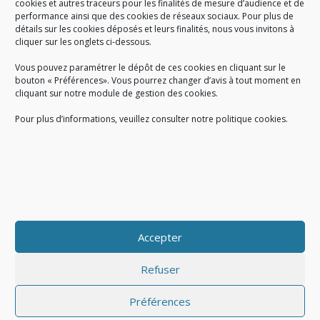
cookies et autres traceurs pour les finalités de mesure d’audience et de
performance ainsi que des cookies de réseaux sociaux. Pour plus de
Créé en 1978, l
e Sigidurs est un établissement public qui
exerce
détails sur les cookies déposés et leurs finalités, nous vous invitons à
cliquer sur les onglets ci-dessous.
des missions de service public : la prévention, la collecte et la
valorisation des déchets ménagers et assimilés produits par son
Vous pouvez paramétrer le dépôt de ces cookies en cliquant sur le
territoire.
bouton « Préférences». Vous pourrez changer d’avis à tout moment en
cliquant sur notre module de gestion des cookies.
Pour plus d’informations, veuillez consulter notre politique cookies.
Accueil du public :
lundi au jeudi de 9h à 12h et de 14h à 17h
vendredi de 9h à 12h et de 14h à 16h
du lundi au vendredi, de 8h30 à 18h30
Accepter
COPYRIGHT@ Sigidurs 2018
Refuser
Préférences
|
|
Politique cookies
Gestion des cookies
Politique de confidentialité
|
|
|
|
|