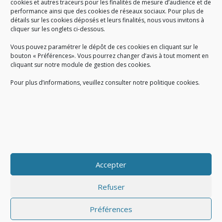
cookies et autres traceurs pour les finalités de mesure d’audience et de
performance ainsi que des cookies de réseaux sociaux. Pour plus de
Créé en 1978, l
e Sigidurs est un établissement public qui
exerce
détails sur les cookies déposés et leurs finalités, nous vous invitons à
cliquer sur les onglets ci-dessous.
des missions de service public : la prévention, la collecte et la
valorisation des déchets ménagers et assimilés produits par son
Vous pouvez paramétrer le dépôt de ces cookies en cliquant sur le
territoire.
bouton « Préférences». Vous pourrez changer d’avis à tout moment en
cliquant sur notre module de gestion des cookies.
Pour plus d’informations, veuillez consulter notre politique cookies.
Accueil du public :
lundi au jeudi de 9h à 12h et de 14h à 17h
vendredi de 9h à 12h et de 14h à 16h
du lundi au vendredi, de 8h30 à 18h30
Accepter
COPYRIGHT@ Sigidurs 2018
Refuser
Préférences
|
|
Politique cookies
Gestion des cookies
Politique de confidentialité
|
|
|
|
|