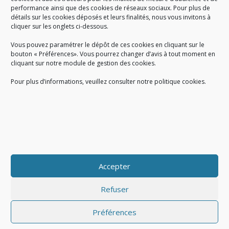
performance ainsi que des cookies de réseaux sociaux. Pour plus de
Créé en 1978, l
e Sigidurs est un établissement public qui
exerce
détails sur les cookies déposés et leurs finalités, nous vous invitons à
cliquer sur les onglets ci-dessous.
des missions de service public : la prévention, la collecte et la
valorisation des déchets ménagers et assimilés produits par son
Vous pouvez paramétrer le dépôt de ces cookies en cliquant sur le
territoire.
bouton « Préférences». Vous pourrez changer d’avis à tout moment en
cliquant sur notre module de gestion des cookies.
Pour plus d’informations, veuillez consulter notre politique cookies.
Accueil du public :
lundi au jeudi de 9h à 12h et de 14h à 17h
vendredi de 9h à 12h et de 14h à 16h
du lundi au vendredi, de 8h30 à 18h30
Accepter
COPYRIGHT@ Sigidurs 2018
Refuser
Préférences
|
|
Politique cookies
Gestion des cookies
Politique de confidentialité
|
|
|
|
|
CGU
Mentions légales
Contact
Recrutement
FAQ