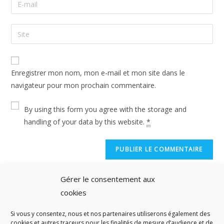
Enregistrer mon nom, mon e-mail et mon site dans le
navigateur pour mon prochain commentaire.
By using this form you agree with the storage and
handling of your data by this website.
*
Gérer le consentement aux
cookies
Si vous y consentez, nous et nos partenaires utiliserons également des
A SAVOIR
cookies et autres traceurs pour les finalités de mesure d’audience et de