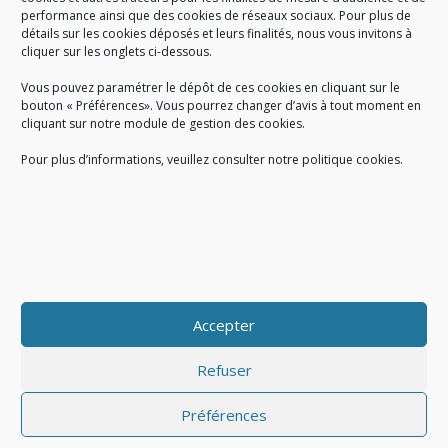
performance ainsi que des cookies de réseaux sociaux. Pour plus de
Créé en 1978, l
e Sigidurs est un établissement public qui
exerce
détails sur les cookies déposés et leurs finalités, nous vous invitons à
cliquer sur les onglets ci-dessous.
des missions de service public : la prévention, la collecte et la
valorisation des déchets ménagers et assimilés produits par son
Vous pouvez paramétrer le dépôt de ces cookies en cliquant sur le
territoire.
bouton « Préférences». Vous pourrez changer d’avis à tout moment en
cliquant sur notre module de gestion des cookies.
Pour plus d’informations, veuillez consulter notre politique cookies.
Accueil du public :
lundi au jeudi de 9h à 12h et de 14h à 17h
vendredi de 9h à 12h et de 14h à 16h
du lundi au vendredi, de 8h30 à 18h30
Accepter
COPYRIGHT@ Sigidurs 2018
Refuser
Préférences
|
|
Politique cookies
Gestion des cookies
Politique de confidentialité
|
|
|
|
|
CGU
Mentions légales
Contact
Recrutement
FAQ