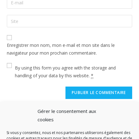
Enregistrer mon nom, mon e-mail et mon site dans le
navigateur pour mon prochain commentaire.
By using this form you agree with the storage and
handling of your data by this website.
*
Gérer le consentement aux
cookies
Si vous y consentez, nous et nos partenaires utiliserons également des
A SAVOIR
cookies et autres traceurs pour les finalités de mesure d’audience et de