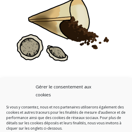
Gérer le consentement aux
cookies
Si vous y consentez, nous et nos partenaires utiliserons également des
A SAVOIR
cookies et autres traceurs pour les finalités de mesure d’audience et de
performance ainsi que des cookies de réseaux sociaux. Pour plus de
Créé en 1978, l
e Sigidurs est un établissement public qui
exerce
détails sur les cookies déposés et leurs finalités, nous vous invitons à
cliquer sur les onglets ci-dessous.
des missions de service public : la prévention, la collecte et la