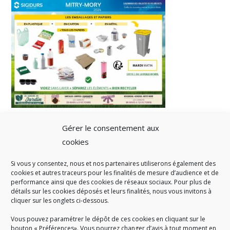
Gérer le consentement aux
cookies
Si vous y consentez, nous et nos partenaires utiliserons également des
A SAVOIR
cookies et autres traceurs pour les finalités de mesure d’audience et de
performance ainsi que des cookies de réseaux sociaux. Pour plus de
Créé en 1978, l
e Sigidurs est un établissement public qui
exerce
détails sur les cookies déposés et leurs finalités, nous vous invitons à
cliquer sur les onglets ci-dessous.
des missions de service public : la prévention, la collecte et la
valorisation des déchets ménagers et assimilés produits par son
Vous pouvez paramétrer le dépôt de ces cookies en cliquant sur le
territoire.
bouton « Préférences». Vous pourrez changer d’avis à tout moment en