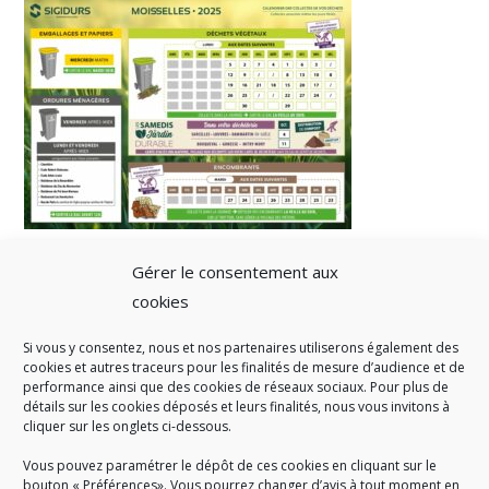
Gérer le consentement aux
cookies
Si vous y consentez, nous et nos partenaires utiliserons également des
A SAVOIR
cookies et autres traceurs pour les finalités de mesure d’audience et de
performance ainsi que des cookies de réseaux sociaux. Pour plus de
Créé en 1978, l
e Sigidurs est un établissement public qui
exerce
détails sur les cookies déposés et leurs finalités, nous vous invitons à
cliquer sur les onglets ci-dessous.
des missions de service public : la prévention, la collecte et la
valorisation des déchets ménagers et assimilés produits par son
Vous pouvez paramétrer le dépôt de ces cookies en cliquant sur le
territoire.
bouton « Préférences». Vous pourrez changer d’avis à tout moment en