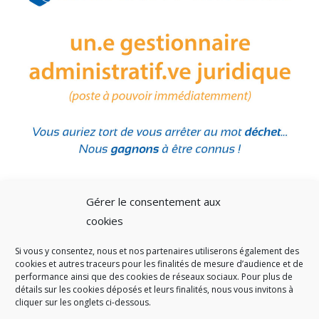
Gérer le consentement aux
cookies
Si vous y consentez, nous et nos partenaires utiliserons également des
A SAVOIR
cookies et autres traceurs pour les finalités de mesure d’audience et de
performance ainsi que des cookies de réseaux sociaux. Pour plus de
Créé en 1978, l
e Sigidurs est un établissement public qui
exerce
détails sur les cookies déposés et leurs finalités, nous vous invitons à
cliquer sur les onglets ci-dessous.
des missions de service public : la prévention, la collecte et la