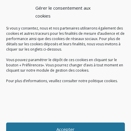
Gérer le consentement aux
cookies
Si vous y consentez, nous et nos partenaires utiliserons également des
A SAVOIR
cookies et autres traceurs pour les finalités de mesure d’audience et de
performance ainsi que des cookies de réseaux sociaux. Pour plus de
Créé en 1978, l
e Sigidurs est un établissement public qui
exerce
détails sur les cookies déposés et leurs finalités, nous vous invitons à
cliquer sur les onglets ci-dessous.
des missions de service public : la prévention, la collecte et la
valorisation des déchets ménagers et assimilés produits par son
Vous pouvez paramétrer le dépôt de ces cookies en cliquant sur le
territoire.
bouton « Préférences». Vous pourrez changer d’avis à tout moment en
cliquant sur notre module de gestion des cookies.
Pour plus d’informations, veuillez consulter notre politique cookies.
Accueil du public :
lundi au jeudi de 9h à 12h et de 14h à 17h
vendredi de 9h à 12h et de 14h à 16h
du lundi au vendredi, de 8h30 à 18h30
Accepter