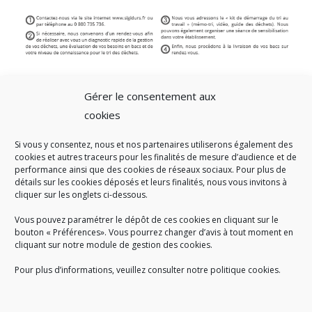
Gérer le consentement aux
cookies
Si vous y consentez, nous et nos partenaires utiliserons également des
A SAVOIR
cookies et autres traceurs pour les finalités de mesure d’audience et de
performance ainsi que des cookies de réseaux sociaux. Pour plus de
Créé en 1978, l
e Sigidurs est un établissement public qui
exerce
détails sur les cookies déposés et leurs finalités, nous vous invitons à
cliquer sur les onglets ci-dessous.
des missions de service public : la prévention, la collecte et la
valorisation des déchets ménagers et assimilés produits par son
Vous pouvez paramétrer le dépôt de ces cookies en cliquant sur le
territoire.
bouton « Préférences». Vous pourrez changer d’avis à tout moment en
cliquant sur notre module de gestion des cookies.
Pour plus d’informations, veuillez consulter notre politique cookies.
Accueil du public :
lundi au jeudi de 9h à 12h et de 14h à 17h
vendredi de 9h à 12h et de 14h à 16h