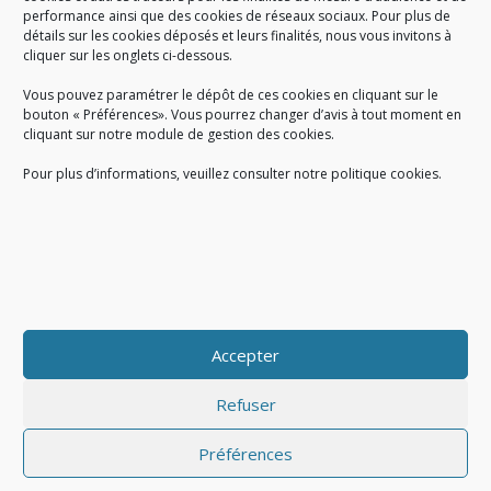
performance ainsi que des cookies de réseaux sociaux. Pour plus de
Créé en 1978, l
e Sigidurs est un établissement public qui
exerce
détails sur les cookies déposés et leurs finalités, nous vous invitons à
cliquer sur les onglets ci-dessous.
des missions de service public : la prévention, la collecte et la
valorisation des déchets ménagers et assimilés produits par son
Vous pouvez paramétrer le dépôt de ces cookies en cliquant sur le
territoire.
bouton « Préférences». Vous pourrez changer d’avis à tout moment en
cliquant sur notre module de gestion des cookies.
Pour plus d’informations, veuillez consulter notre politique cookies.
Accueil du public :
lundi au jeudi de 9h à 12h et de 14h à 17h
vendredi de 9h à 12h et de 14h à 16h
du lundi au vendredi, de 8h30 à 18h30
Accepter
COPYRIGHT@ Sigidurs 2018
Refuser
Préférences
|
|
Politique cookies
Gestion des cookies
Politique de confidentialité
|
|
|
|
|
CGU
Mentions légales
Contact
Recrutement
FAQ