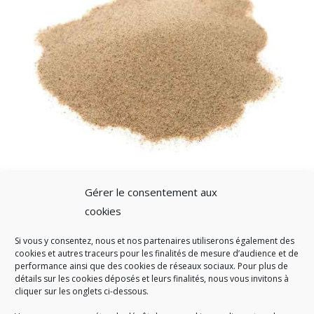
Gérer le consentement aux
cookies
Si vous y consentez, nous et nos partenaires utiliserons également des
A SAVOIR
cookies et autres traceurs pour les finalités de mesure d’audience et de
performance ainsi que des cookies de réseaux sociaux. Pour plus de
Créé en 1978, l
e Sigidurs est un établissement public qui
exerce
détails sur les cookies déposés et leurs finalités, nous vous invitons à
cliquer sur les onglets ci-dessous.
des missions de service public : la prévention, la collecte et la
valorisation des déchets ménagers et assimilés produits par son