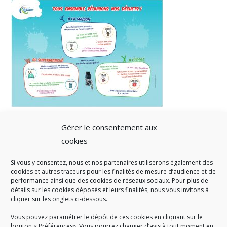
Gérer le consentement aux
cookies
Si vous y consentez, nous et nos partenaires utiliserons également des
A SAVOIR
cookies et autres traceurs pour les finalités de mesure d’audience et de
performance ainsi que des cookies de réseaux sociaux. Pour plus de
Créé en 1978, l
e Sigidurs est un établissement public qui
exerce
détails sur les cookies déposés et leurs finalités, nous vous invitons à
cliquer sur les onglets ci-dessous.
des missions de service public : la prévention, la collecte et la
valorisation des déchets ménagers et assimilés produits par son
Vous pouvez paramétrer le dépôt de ces cookies en cliquant sur le
territoire.
bouton « Préférences». Vous pourrez changer d’avis à tout moment en