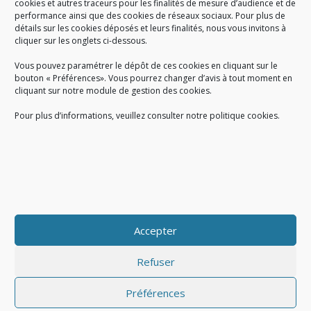
cookies et autres traceurs pour les finalités de mesure d’audience et de
performance ainsi que des cookies de réseaux sociaux. Pour plus de
Créé en 1978, l
e Sigidurs est un établissement public qui
exerce
détails sur les cookies déposés et leurs finalités, nous vous invitons à
cliquer sur les onglets ci-dessous.
des missions de service public : la prévention, la collecte et la
valorisation des déchets ménagers et assimilés produits par son
Vous pouvez paramétrer le dépôt de ces cookies en cliquant sur le
territoire.
bouton « Préférences». Vous pourrez changer d’avis à tout moment en
cliquant sur notre module de gestion des cookies.
Pour plus d’informations, veuillez consulter notre politique cookies.
Accueil du public :
lundi au jeudi de 9h à 12h et de 14h à 17h
vendredi de 9h à 12h et de 14h à 16h
du lundi au vendredi, de 8h30 à 18h30
Accepter
COPYRIGHT@ Sigidurs 2018
Refuser
Préférences
|
|
Politique cookies
Gestion des cookies
Politique de confidentialité
|
|
|
|
|