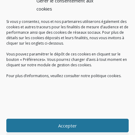
Gérer le consentement aux
cookies
Si vous y consentez, nous et nos partenaires utiliserons également des
A SAVOIR
cookies et autres traceurs pour les finalités de mesure d’audience et de
performance ainsi que des cookies de réseaux sociaux. Pour plus de
Créé en 1978, l
e Sigidurs est un établissement public qui
exerce
détails sur les cookies déposés et leurs finalités, nous vous invitons à
cliquer sur les onglets ci-dessous.
des missions de service public : la prévention, la collecte et la
valorisation des déchets ménagers et assimilés produits par son
Vous pouvez paramétrer le dépôt de ces cookies en cliquant sur le
territoire.
bouton « Préférences». Vous pourrez changer d’avis à tout moment en
cliquant sur notre module de gestion des cookies.
Pour plus d’informations, veuillez consulter notre politique cookies.
Accueil du public :
lundi au jeudi de 9h à 12h et de 14h à 17h
vendredi de 9h à 12h et de 14h à 16h
du lundi au vendredi, de 8h30 à 18h30
Accepter
COPYRIGHT@ Sigidurs 2018